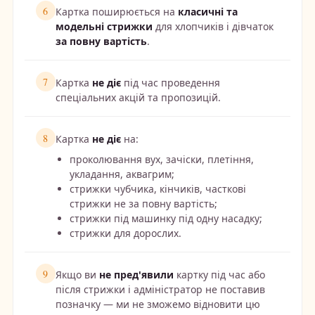
6
Картка поширюється на
класичні та
модельні стрижки
для хлопчиків і дівчаток
за повну вартість
.
7
Картка
не діє
під час проведення
спеціальних акцій та пропозицій.
8
Картка
не діє
на:
проколювання вух, зачіски, плетіння,
укладання, аквагрим;
стрижки чубчика, кінчиків, часткові
стрижки не за повну вартість;
стрижки під машинку під одну насадку;
стрижки для дорослих.
9
Якщо ви
не пред'явили
картку під час або
після стрижки і адміністратор не поставив
позначку — ми не зможемо відновити цю