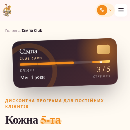
Головна
/
Сімпа Club
Сімпа
CLUB CARD
3 / 5
КЛІЄНТ
Мія, 4 роки
СТРИЖОК
ДИСКОНТНА ПРОГРАМА ДЛЯ ПОСТІЙНИХ
КЛІЄНТІВ
Кожна
5-та