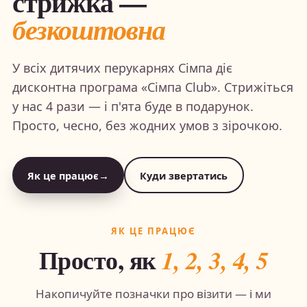
стрижка —
безкоштовна
У всіх дитячих перукарнях Сімпа діє
дисконтна програма «Сімпа Club». Стрижіться
у нас 4 рази — і п'ята буде в подарунок.
Просто, чесно, без жодних умов з зірочкою.
Як це працює
→
Куди звертатись
ЯК ЦЕ ПРАЦЮЄ
Просто, як
1, 2, 3, 4, 5
Накопичуйте позначки про візити — і ми