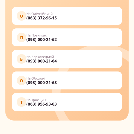
На Олімпійській
О
(063) 372-96-15
На Позняках
П
(093) 000-21-62
На Берковецькій
Б
(093) 000-21-64
На Оболоні
О
(093) 000-21-68
На Троєщині
Т
(063) 956-93-63