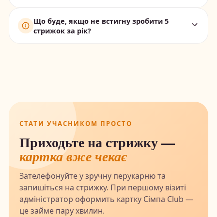
наприклад, зберігати у спеціальному
Так! Картка діє в
усіх 5 перукарнях
нашої
Що буде, якщо не встигну зробити 5
відділенні гаманця, де лежать інші картки
мережі. Можете стригти дитину на
стрижок за рік?
лояльності.
Олімпійській, Позняках, Берковецькій,
Оболоні чи Троєщині — як вам зручно.
Картка анулюється через рік з моменту
Позначки накопичуються на одній картці.
першої стрижки. Ви можете завести нову —
все почнеться з нуля. Для більшості діток 5
стрижок за рік — це цілком реальна цифра,
бо діти ростуть швидко.
СТАТИ УЧАСНИКОМ ПРОСТО
Приходьте на стрижку —
картка вже чекає
Зателефонуйте у зручну перукарню та
запишіться на стрижку. При першому візиті
адміністратор оформить картку Сімпа Club —
це займе пару хвилин.