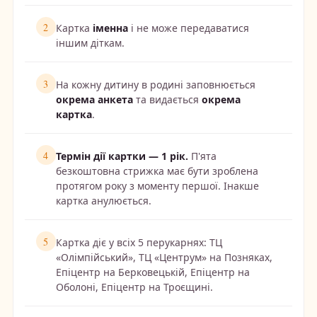
2
Картка
іменна
і не може передаватися
іншим діткам.
3
На кожну дитину в родині заповнюється
окрема анкета
та видається
окрема
картка
.
4
Термін дії картки — 1 рік.
П'ята
безкоштовна стрижка має бути зроблена
протягом року з моменту першої. Інакше
картка анулюється.
5
Картка діє у всіх 5 перукарнях: ТЦ
«Олімпійський», ТЦ «Центрум» на Позняках,
Епіцентр на Берковецькій, Епіцентр на
Оболоні, Епіцентр на Троєщині.