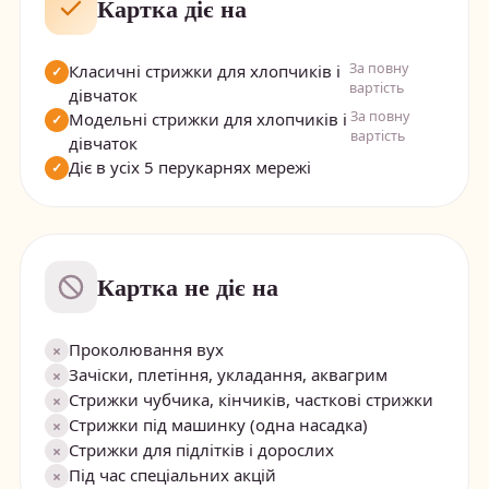
Картка діє на
За повну
Класичні стрижки для хлопчиків і
✓
вартість
дівчаток
За повну
Модельні стрижки для хлопчиків і
✓
вартість
дівчаток
Діє в усіх 5 перукарнях мережі
✓
Картка не діє на
Проколювання вух
×
Зачіски, плетіння, укладання, аквагрим
×
Стрижки чубчика, кінчиків, часткові стрижки
×
Стрижки під машинку (одна насадка)
×
Стрижки для підлітків і дорослих
×
Під час спеціальних акцій
×